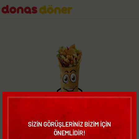
SİZİN GÖRÜŞLERİNİZ BİZİM İÇİN
ÖNEMLİDİR!
OPPSS...
404
SAYFA BULUNAMADI