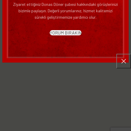
Ziyaret ettiğiniz Donas Döner şubesi hakkındaki görüşlerinizi
bizimle paylaşın. Değerli yorumlarınız, hizmet kalitemizi
Aradığınız sayfayı maalesef bulamadık ya da ters giden bir şeyler
sürekli geliştirmemize yardımcı olur.
oldu. Ana sayfaya dönebilir ya da bizimle iletişime
geçebilirsiniz.
YORUM BIRAKIN
ANA SAYFA
BİZE ULAŞIN