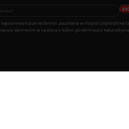
kapsamında kişisel verilerimin, pazarlama ve müşteri bilgilendirme fa
acıyla işlenmesini ve tarafıma e-bülten gönderilmesini kabul ediyor
İZ
LİNKLER
Basında Biz
Haberler