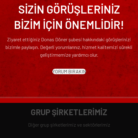
SİZİN GÖRÜŞLERİNİZ
BİZİM İÇİN ÖNEMLİDİR!
Ziyaret ettiğiniz Donas Döner şubesi hakkındaki görüşlerinizi
bizimle paylaşın. Değerli yorumlarınız, hizmet kalitemizi sürekli
geliştirmemize yardımcı olur.
YORUM BIRAKIN
GRUP ŞİRKETLERİMİZ
Diğer grup şirketlerimiz ve sektörlerimiz