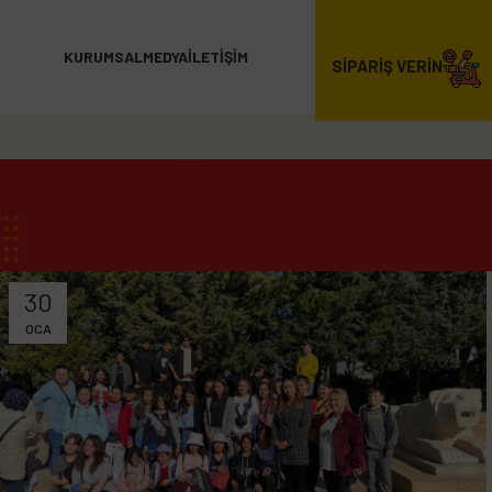
KURUMSAL
MEDYA
İLETIŞIM
SİPARİŞ VERİN
30
OCA