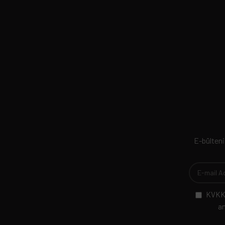
E-bültenim
KVKK 
am