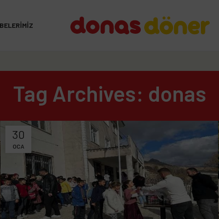
BELERIMIZ
Tag Archives: donas
30
OCA