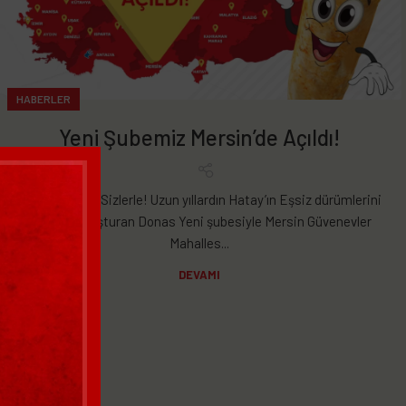
HABERLER
Yeni Şubemiz Mersin’de Açıldı!
Yeni Şubemiz Sizlerle! Uzun yıllardın Hatay’ın Eşsiz dürümlerini
sizlerle buluşturan Donas Yeni şubesiyle Mersin Güvenevler
Mahalles...
DEVAMI