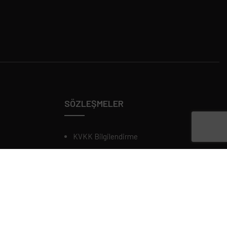
SÖZLEŞMELER
KVKK Bilgilendirme
Çerez Politikası
Gizlilik & Güvenlik
Kalite Politikası
Çevre Politikası
İSG Politikası