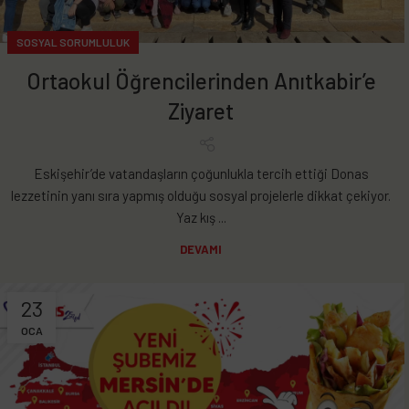
SOSYAL SORUMLULUK
Ortaokul Öğrencilerinden Anıtkabir’e
Ziyaret
Eskişehir’de vatandaşların çoğunlukla tercih ettiği Donas
lezzetinin yanı sıra yapmış olduğu sosyal projelerle dikkat çekiyor.
Yaz kış ...
DEVAMI
23
OCA