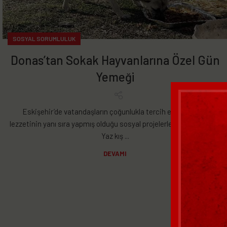
SOSYAL SORUMLULUK
Donas’tan Sokak Hayvanlarına Özel Gün
Yemeği
Eskişehir’de vatandaşların çoğunlukla tercih ettiği Donas
lezzetinin yanı sıra yapmış olduğu sosyal projelerle dikkat çekiyor.
Yaz kış ...
DEVAMI