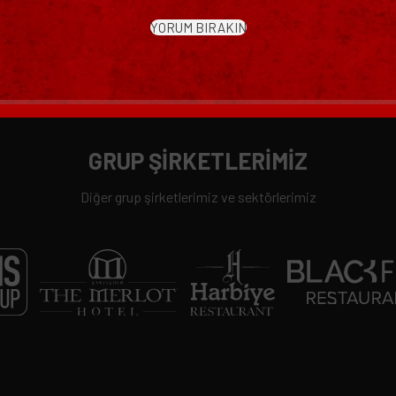
YORUM BIRAKIN
GRUP ŞİRKETLERİMİZ
Diğer grup şirketlerimiz ve sektörlerimiz