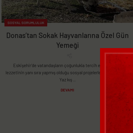
SOSYAL SORUMLULUK
Donas’tan Sokak Hayvanlarına Özel Gün
Yemeği
Eskişehir’de vatandaşların çoğunlukla tercih ettiği Donas
lezzetinin yanı sıra yapmış olduğu sosyal projelerle dikkat çekiyor.
Yaz kış ...
DEVAMI