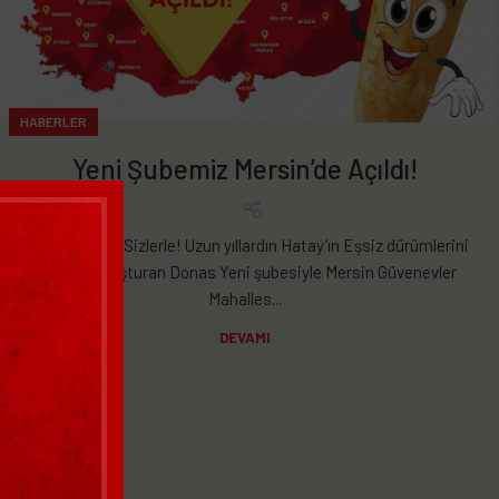
HABERLER
Yeni Şubemiz Mersin’de Açıldı!
Yeni Şubemiz Sizlerle! Uzun yıllardın Hatay’ın Eşsiz dürümlerini
sizlerle buluşturan Donas Yeni şubesiyle Mersin Güvenevler
Mahalles...
DEVAMI