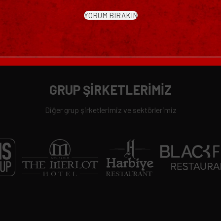
YORUM BIRAKIN
GRUP ŞİRKETLERİMİZ
Diğer grup şirketlerimiz ve sektörlerimiz