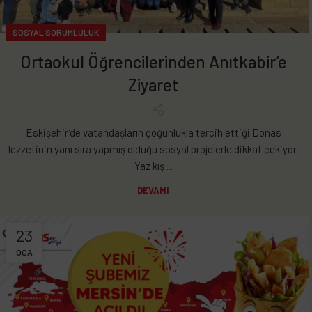
SOSYAL SORUMLULUK
Ortaokul Öğrencilerinden Anıtkabir’e
Ziyaret
Eskişehir’de vatandaşların çoğunlukla tercih ettiği Donas
lezzetinin yanı sıra yapmış olduğu sosyal projelerle dikkat çekiyor.
Yaz kış ...
DEVAMI
23
OCA