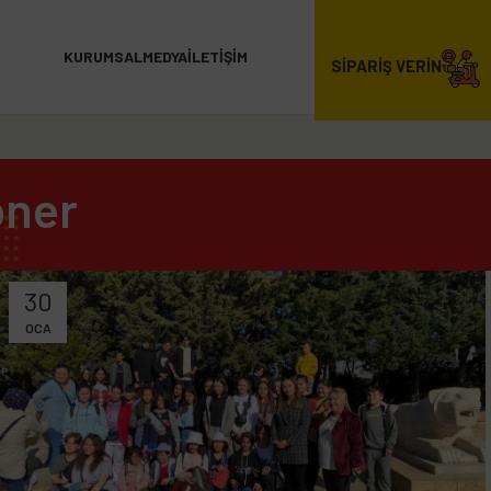
KURUMSAL
MEDYA
İLETIŞIM
SİPARİŞ VERİN
öner
30
OCA