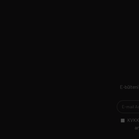
E-bültenim
KVKK 
am