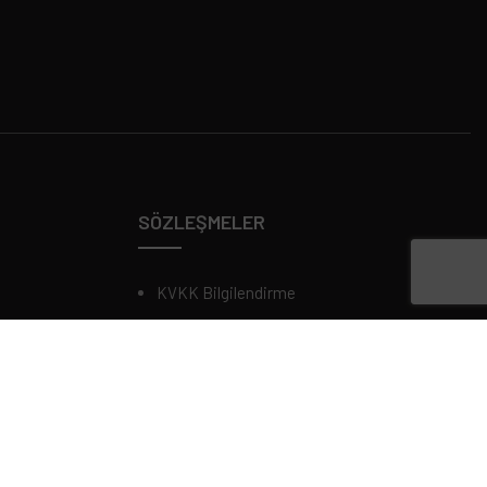
SÖZLEŞMELER
KVKK Bilgilendirme
Çerez Politikası
Gizlilik & Güvenlik
Kalite Politikası
Çevre Politikası
İSG Politikası