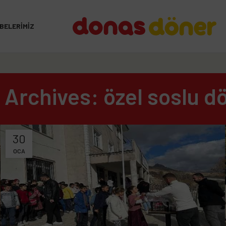
BELERIMIZ
 Archives: özel soslu d
30
OCA