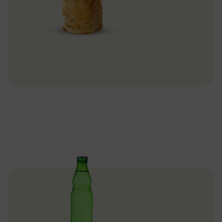
Donas Et Zurna Dürüm Döner – 100gr
Dönerler
Devamını Oku