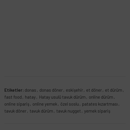
Etiketler:
donas
,
donas döner
,
eskişehir
,
et döner
,
et dürüm
,
fast food
,
hatay
,
Hatay usulü tavuk dürüm
,
online dürüm
,
online sipariş
,
online yemek
,
özel soslu
,
patates kızartması
,
tavuk döner
,
tavuk dürüm
,
tavuk nugget
,
yemek sipariş