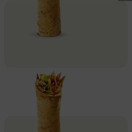
Donas Dürüm Et Döner – 75gr
Dönerler
Devamını Oku