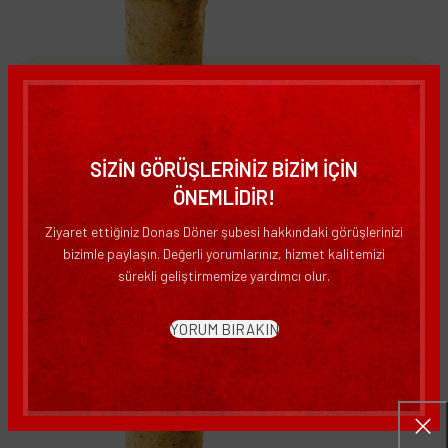
SİZİN GÖRÜŞLERİNİZ BİZİM İÇİN
ÖNEMLİDİR!
Donas Bol Malzeme Et Döner Dürüm Menü 1 – 80gr
Ziyaret ettiğiniz Donas Döner şubesi hakkındaki görüşlerinizi
bizimle paylaşın. Değerli yorumlarınız, hizmet kalitemizi
Menüler
sürekli geliştirmemize yardımcı olur.
Devamını Oku
YORUM BIRAKIN