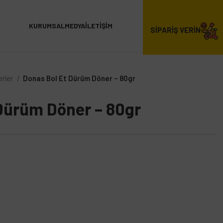
KURUMSAL
MEDYA
İLETIŞIM
SİPARİŞ VERİN
rler
Donas Bol Et Dürüm Döner – 80gr
Dürüm Döner – 80gr