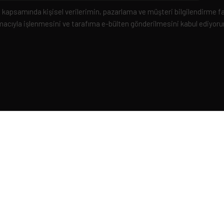
kapsamında kişisel verilerimin, pazarlama ve müşteri bilgilendirme fa
acıyla işlenmesini ve tarafıma e-bülten gönderilmesini kabul ediyor
İZ
LİNKLER
Basında Biz
Haberler
Sosyal Sorumluluk