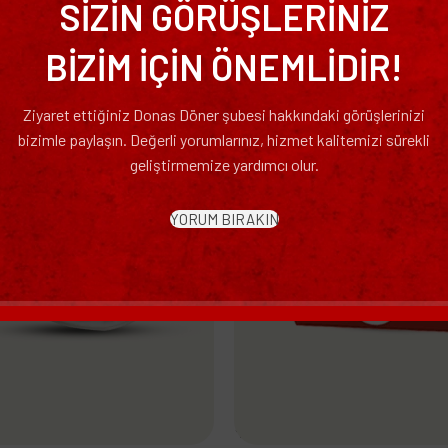
SİZİN GÖRÜŞLERİNİZ
Donas Döner lezzetlerini keşfedin!
BİZİM İÇİN ÖNEMLİDİR!
Ziyaret ettiğiniz Donas Döner şubesi hakkındaki görüşlerinizi
bizimle paylaşın. Değerli yorumlarınız, hizmet kalitemizi sürekli
geliştirmemize yardımcı olur.
YORUM BIRAKIN
ner Servis – 130gr
Soğan Halkası
Atıştırmalıklar
Devamını Oku