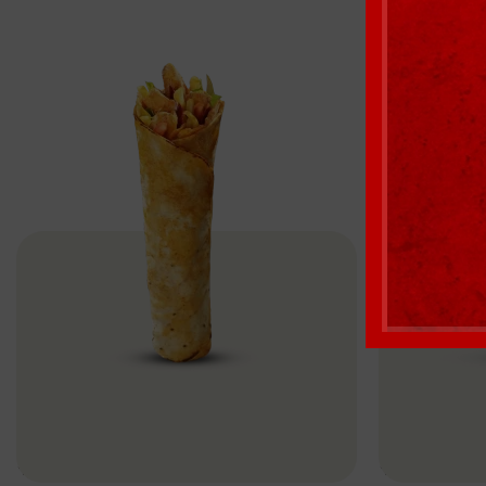
Donas Döner Tavuk Dürüm – 90gr
Donas Et Dö
Dönerler
Servisler
Devamını Oku
Devamını Oku