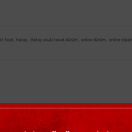
st food
,
hatay
,
Hatay usulü tavuk dürüm
,
online dürüm
,
online sipar
BENZER ÜRÜNLER