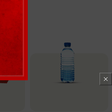
Su
İçecekler
Devamını Oku