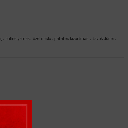
iş
,
online yemek
,
özel soslu
,
patates kızartması
,
tavuk döner
,