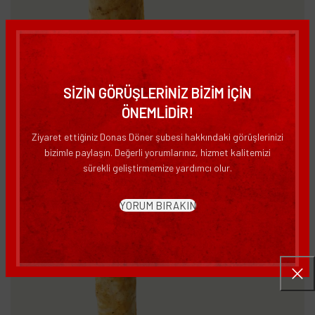
SİZİN GÖRÜŞLERİNİZ BİZİM İÇİN
Donas Bol Et Dürüm Döner – 80gr
ÖNEMLİDİR!
Dönerler
Ziyaret ettiğiniz Donas Döner şubesi hakkındaki görüşlerinizi
Devamını Oku
bizimle paylaşın. Değerli yorumlarınız, hizmet kalitemizi
sürekli geliştirmemize yardımcı olur.
YORUM BIRAKIN