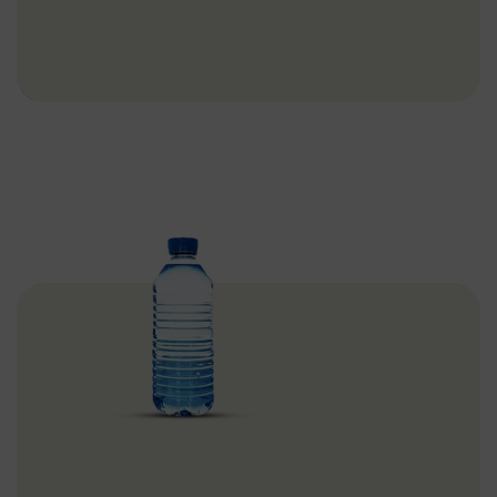
Donas Tavuk Special Dürüm Döner – 100gr
Dönerler
Devamını Oku
Su