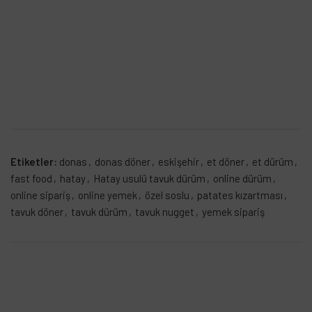
Etiketler:
donas
,
donas döner
,
eskişehir
,
et döner
,
et dürüm
,
fast food
,
hatay
,
Hatay usulü tavuk dürüm
,
online dürüm
,
online sipariş
,
online yemek
,
özel soslu
,
patates kızartması
,
tavuk döner
,
tavuk dürüm
,
tavuk nugget
,
yemek sipariş