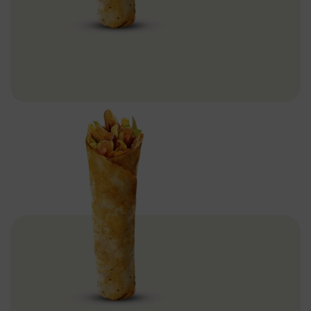
Donas Döner Tavuk Dürüm – 90gr
Dönerler
Devamını Oku